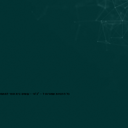
כל הזכויות שמורות ל - "ג'וני - עושים בית ספר למתמטיקה" © 