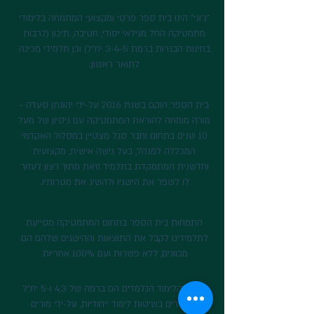
"ג׳וני" הינו בית ספר פרטי ומקצועי המתמחה בלימודי
מתמטיקה החל מגילאי יסודי, חטיבה, תיכון (לרבות
בחינות הבגרות ברמת 3-4-5 יח״ל) וכן תלמידי מכינה
לתואר ראשון.
בית הספר הוקם בשנת 2016 על-ידי יהונתן סעדה -
מורה מומחה להוראת המתמטיקה עם ניסיון של מעל
10 שנים בתחום וחבר סגל מצטיין במסלול האקדמי
המכללה למנהל, בעל גישה אישית, מקצועית
וחדשנית המתמקדת בתלמיד וזאת מתוך רצון לעזור
לו לשפר את הישגיו ולהשיג את מטרותיו.
התמחות בית הספר בתחום המתמטיקה מסייעת
לתלמידינו לקבל את התוצאות וההישגים שלהם הם
מכוונים, ללא פשרות ועם 100% אחריות.
קורסי הלימוד הנלמדים הם ברמה של 4,3 ו-5 יח״ל
ומועברים בשיטות לימוד ייחודיות, על-ידי מורים